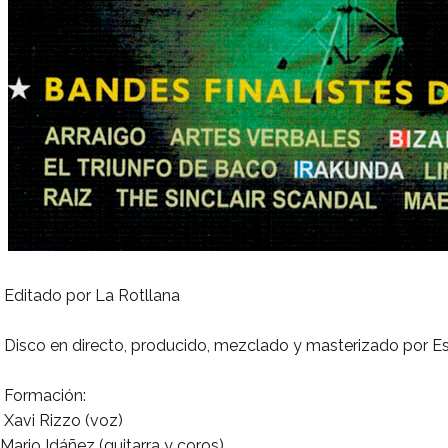
Editado por La Rotllana
Disco en directo, producido, mezclado y masterizado por Es
Formación:
Xavi Rizzo (voz)
Mario Idáñez (guitarra y coros)